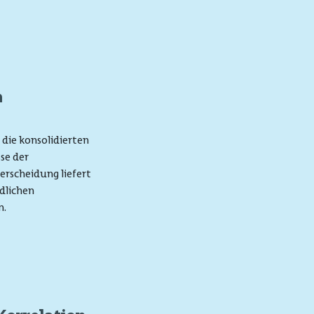
n
die konsolidierten
se der
erscheidung liefert
edlichen
n.