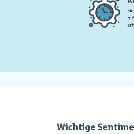
A
Sie
möc
erh
Wichtige Sentime