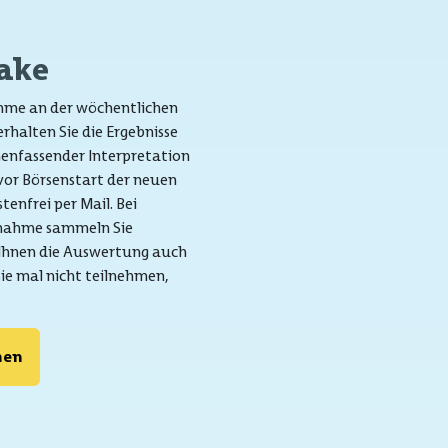
Take
ahme an der wöchentlichen
rhalten Sie die Ergebnisse
enfassender Interpretation
vor Börsenstart der neuen
enfrei per Mail. Bei
lnahme sammeln Sie
 Ihnen die Auswertung auch
ie mal nicht teilnehmen,
hen