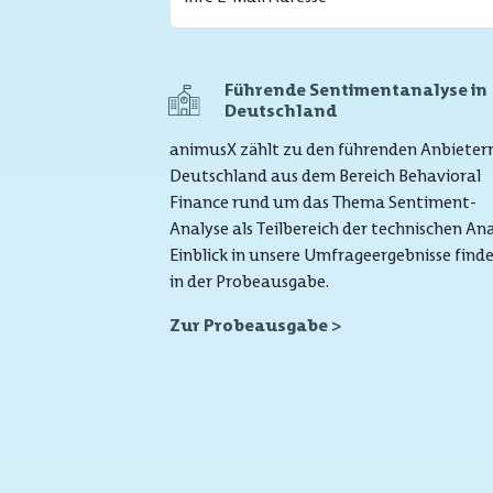
If you
are a
Führende Sentimentanalyse in
Deutschland
human,
ignore
animusX zählt zu den führenden Anbietern
this
Deutschland aus dem Bereich Behavioral
field
Finance rund um das Thema Sentiment-
Analyse als Teilbereich der technischen Ana
Einblick in unsere Umfrageergebnisse finde
in der Probeausgabe.
Zur Probeausgabe >