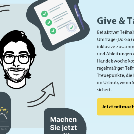
Give & 
Bei aktiver Teiln
Umfrage (Do-Sa) e
inklusive zusamm
und Ableitungen 
Handelswoche kost
regelmäßiger Tei
Treuepunkte, die
im Urlaub, wenn S
sichert.
Jetzt mitmac