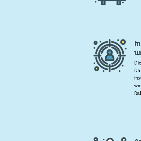
I
u
Die
Dat
ins
wic
Ra