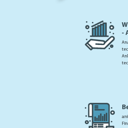
W
-
Ana
tec
Anl
tec
B
ani
Fin