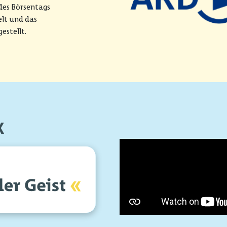
des Börsentags
lt und das
estellt.
X